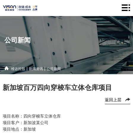
维
达
仓
控
储
产
公司新闻
股
系
品
新
统
中
闻
解
|
|
维达控股
新闻资讯
公司新闻
心
资
决
联
新加坡百万四向穿梭车立体仓库项目
讯
方
系
返回上层
案
方
式
项目名称：
四向穿梭车
立体仓库
项目客户：
新加波某公司
项目地点：新加坡