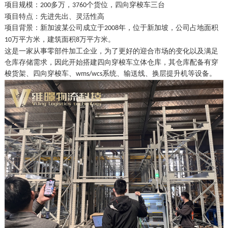
项目规模：
多万，
个货位，
四向穿梭车三台
200
3760
项目特点：
先进先出、灵活性高
项目背景：
新加波某公司
成立于
年，位于
新加坡
，公司占地面积
200
8
万平方米，建筑面积
万平方米
。
10
8
这是一家从事零部件加工企业，为了更好的迎合市场的变化以及满足
仓库存储需求，因此开始搭建四向穿梭车立体仓库，其仓库配备有穿
梭货架、四向穿梭车、
系统、输送线、换层提升机等设备。
wms/wcs