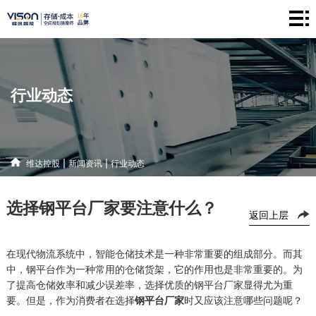
维
达
仓
控
储
产
行业动态
股
系
品
新
统
中
闻
解
|
|
维达控股
新闻资讯
行业动态
心
资
决
联
选择钢平台厂家要注意什么？
讯
方
系
返回上层
案
方
在现代物流系统中，智能仓储技术是一种非常重要的组成部分。而其
中，钢平台作为一种常用的仓储
货架
，它的作用也是非常重要的。为
式
了提高仓储效率和减少误差率，选择优质的钢平台厂家显得尤为重
要。但是，作为消费者在选择
钢平台厂家
时又应该注意哪些问题呢？