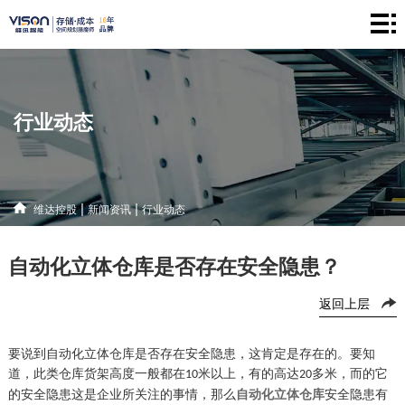
维
达
仓
控
储
产
行业动态
股
系
品
新
统
中
闻
解
|
|
维达控股
新闻资讯
行业动态
心
资
决
联
自动化立体仓库是否存在安全隐患？
讯
方
系
返回上层
案
方
式
要说到自动化立体仓库是否存在安全隐患，这肯定是存在的。要知
道，此类仓库货架高度一般都在
米以上，有的高达
多米，而的它
10
20
的安全隐患这是企业所关注的事情，那么
自动化立体仓库
安全隐患有