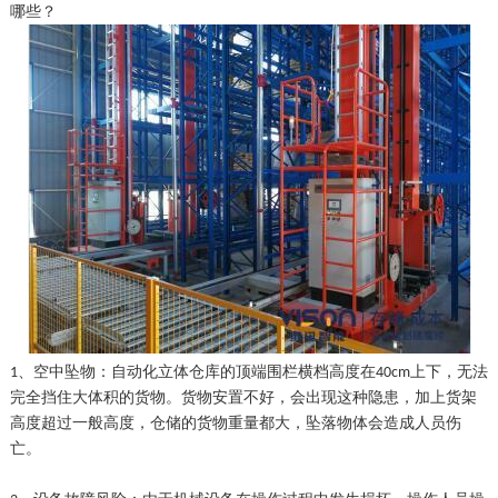
哪些？
、空中坠物：自动化立体仓库的顶端围栏横档高度在
上下，无法
1
40cm
完全挡住大体积的货物。货物安置不好，会出现这种隐患，加上货架
高度超过一般高度，仓储的货物重量都大，坠落物体会造成人员伤
亡。