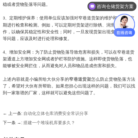
稳或者货物坠落等问题。
咨询仓储货架方案
、
定期维护保养：使用单位应该加强对窄巷道货架的维护和保养，定
3
期进行检查和检测。例如，可以定期对货架进行除锈、润滑等保养工
作，以确保其稳定性和安全性；同时，一旦发现货架出现变形、锈蚀
等问题，应该及时进行处理和修复。
4、
增加安全网：为了防止货物坠落导致危害和损失，可以在窄巷道货
架通道上方增加安全网或者护栏等防护措施。这样即使货物坠落，也
能够被安全网拦住，从而避免对人员和物品造成伤害和损失。
上述内容就是小编所给大伙分享的
窄巷道货架
怎么防止货物坠落
方法
了，希望对大伙有所帮助。如果您担心出现这样的问题，我们可以找
到一家靠谱的厂家，这样就可以避免这些问题了。
← 上一条:
自动化立体仓库消费安全常识分享
下一条 →:
搭建一个堆垛机库要多久？