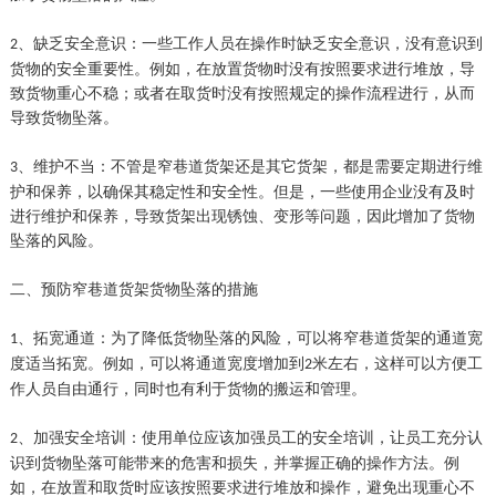
、
缺乏安全意识：一些工作人员在操作时缺乏安全意识，没有意识到
2
货物的安全重要性。例如，在放置货物时没有按照要求进行堆放，导
致货物重心不稳；或者在取货时没有按照规定的操作流程进行，
从而
导致货物坠落。
、
维护不当：
不管是
窄巷道货架
还是其它货架，都是
需要定期进行维
3
护和保养，以确保其稳定性和安全性。但是，一些使用
企业
没有及时
进行维护和保养，导致货架出现锈蚀、变形等问题，
因此
增加了货物
坠落的风险。
二、预防窄巷道货架货物坠落的措施
、
拓宽通道：为了降低货物坠落的风险，可以将窄巷道货架的通道宽
1
度适当拓宽。例如，可以将通道宽度增加到
米左右，这样可以方便工
2
作人员自由通行，同时也有利于货物的搬运和管理。
、
加强安全培训：使用单位应该加强员工的安全培训，让员工充分认
2
识到货物坠落可能带来的危害和损失，并掌握正确的操作方法。例
如，在放置和取货时应该按照要求进行堆放和操作，避免出现重心不