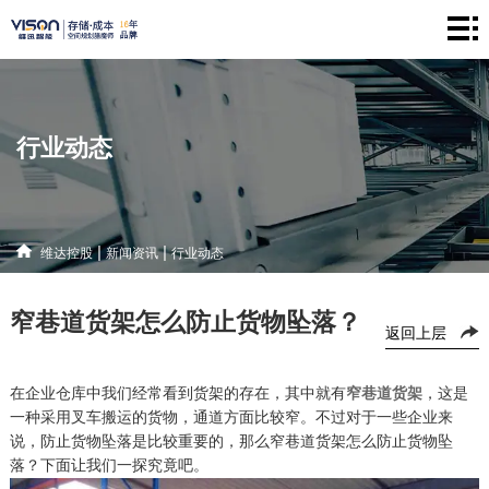
维
达
仓
控
储
产
行业动态
股
系
品
新
统
中
闻
解
|
|
维达控股
新闻资讯
行业动态
心
资
决
联
窄巷道货架怎么防止货物坠落？
讯
方
系
返回上层
案
方
在企业仓库中我们经常看到货架的存在，其中就有
窄巷道货架
，这是
一种采用叉车搬运的货物，通道方面比较窄。不过对于一些企业来
式
说，防止货物坠落是比较重要的，那么
窄巷道货架怎么防止货物坠
落
？
下面让我们一探究竟吧。