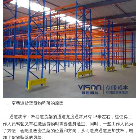
一、窄巷道货架货物坠落的原因
、
通道狭窄：窄巷道货架的通道宽度通常只有
米左右，这使得工
1
1.5
作人员
驾驶叉车
在搬运货物时需要侧身通过。同时，一些工作人员为
了方便，会随意改变货架的位置和方向，从而造成通道更加狭窄，增
加了货物坠落的风险。