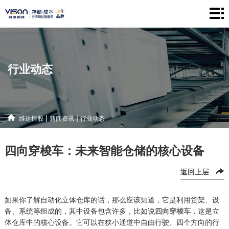
维
达
仓
控
储
产
行业动态
股
系
品
新
统
中
闻
解
|
|
维达控股
新闻资讯
行业动态
心
资
决
联
四向穿梭车：未来智能仓储的核心设备
讯
方
系
返回上层
案
方
式
如果你了解自动化立体仓库的话，那么应该知道，它是利用货架、设
备、系统等组成的，其中设备包含许多，比如说
四向穿梭车
，这是立
体仓库中的核心设备。它可以在狭小通道中自由行驶、四个方向的行