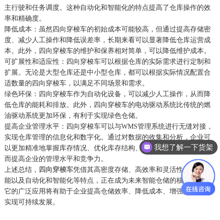
主行驶和任务调度。这种自动化和智能化的特点提高了仓库操作的效
率和精确度。
降低成本：虽然四向穿梭车的初始成本可能较高，但通过提高存储密
度、减少人工操作和降低误差率，长期来看可以显著降低仓库运营成
本。此外，四向穿梭车的维护和保养相对简单，可以降低维护成本。
可扩展性和适应性：四向穿梭车可以根据仓库的实际需求进行定制和
扩展。无论是大型仓库还是中小型仓库，都可以根据实际情况配置合
适数量的四向穿梭车，以满足不同场景和需求。
绿色环保：四向穿梭车作为自动化设备，可以减少人工操作，从而降
低仓库的能耗和排放。此外，四向穿梭车的电动驱动系统比传统的燃
油驱动系统更加环保，有利于实现绿色仓储。
提高企业管理水平：四向穿梭车可以与WMS管理系统进行无缝对接，
实现仓库管理的信息化和数字化。通过对数据的收集和分析，企业可
我想了解一下货架
以更加精准地掌握库存情况、优化库存结构、提高库存周转率等，从
而提高企业的管理水平和竞争力。
上述总结，
四向穿梭车
凭借其高密度存储、高效率和灵活性、安全性
能以及自动化和智能化等特点，正在成为未来智能仓储的核心设备。
它的广泛应用将有助于企业提高仓储效率、降低成本、增强竞争力并
实现可持续发展。