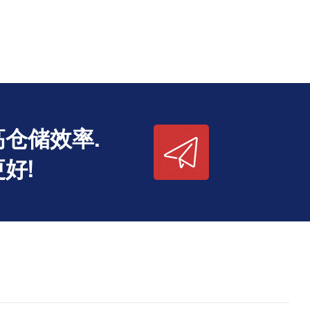
仓储效率.
好!