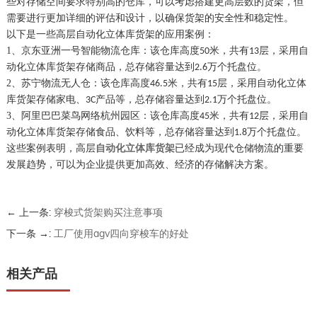
些对存储空间要求特别高的仓库，可以考虑搭建更高层数的货架，但
需要进行更加详细的评估和设计，以确保货架的安全性和稳定性。
以下是一些高层自动化立体库货架的应用案例：
1、京东亚洲一号智能物流仓库：该仓库高度
米，共有
层，采用自
50
13
动化立体库货架存储商品，总存储容量达到
万个托盘位。
2.6
2、苏宁物流无人仓：该仓库高度
米，共有
层，采用自动化立体
46.5
15
库货架存储家电、
产品等，总存储容量达到
万个托盘位。
3C
2.1
3、阿里巴巴菜鸟网络杭州园区：该仓库高度
米，共有
层，采用自
45
12
动化立体库货架存储食品、饮料等，总存储容量达到
万个托盘位。
1.8
这些案例表明，高层
自动化立体库货架
已经成为现代仓储物流的重要
发展趋势，可以为企业提供更加高效、经济的存储解决方案。
← 上一条:
穿梭式货架购买注意事项
下一条 →:
工厂使用agv四向穿梭车的好处
相关产品