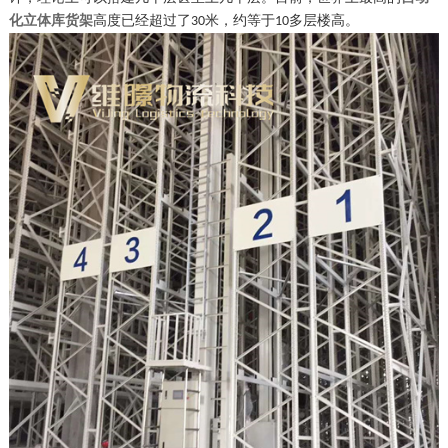
化立体库货架
高度已经超过了
米，约等于
多
层楼高。
30
10