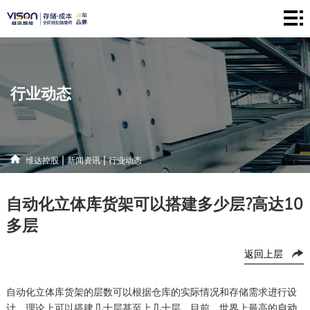
维
达
仓
控
储
产
行业动态
股
系
品
新
统
中
闻
解
|
|
维达控股
新闻资讯
行业动态
心
资
决
联
自动化立体库货架可以搭建多少层?高达10
讯
方
系
多层
案
方
返回上层
式
自动化立体库货架的层数可以根据仓库的实际情况和存储需求进行设
计，理论上可以搭建几十层甚至上
几十
层。目前，世界上最高的
自动