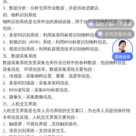
况。
、
数据分析：分析仓库作业数据，并提供改进建议。
3
四
、
物料识别系统
我想了解一下货架
物料识别系统是仓库作业的基础设施，用于自动识别物料信息，主要
包括：
咨询货架价格
、
条形码识别系统：利用条形码标签识别物料信息。
1
、
射频识别（
）系统：利用
标签识别物料信息。
2
RFID
RFID
、
视觉识别系统：利用机器视觉技术识别物料信息。
3
五
、
数据采集系统
数据采集系统负责采集仓库作业过程中的各种数据，包括物料信息、
设备信息、环境信息等。数据采集系统主要包括：
、
传感器：采集物料位置、重量、温度等信息。
1
、
条形码扫描器：采集条形码信息。
2
、
读写器：采集
标签信息。
3
RFID
RFID
、
摄像头：采集图像信息。
4
六
、
人机交互界面
人机交互界面是仓库人员与系统的交互窗口，为仓库人员提供操作指
令和信息反馈。人机交互界面主要包括：
1、
触摸屏：可视化界面，支持触控操作。
2、
语音识别系统：支持语音交互。