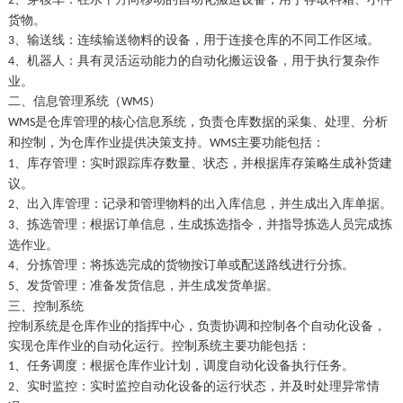
2
货物。
、
输送线：连续输送物料的设备，用于连接仓库的不同工作区域。
3
、
机器人：具有灵活运动能力的自动化搬运设备，用于执行复杂作
4
业。
二
、
信息管理系统（
）
WMS
是仓库管理的核心信息系统，负责仓库数据的采集、处理、分析
WMS
和控制，为仓库作业提供决策支持。
主要功能包括：
WMS
、
库存管理：实时跟踪库存数量、状态，并根据库存策略生成补货建
1
议。
、
出入库管理：记录和管理物料的出入库信息，并生成出入库单据。
2
、
拣选管理：根据订单信息，生成拣选指令，并指导拣选人员完成拣
3
选作业。
、
分拣管理：将拣选完成的货物按订单或配送路线进行分拣。
4
、
发货管理：准备发货信息，并生成发货单据。
5
三
、
控制系统
控制系统是仓库作业的指挥中心，负责协调和控制各个自动化设备，
实现仓库作业的自动化运行。控制系统主要功能包括：
、
任务调度：根据仓库作业计划，调度自动化设备执行任务。
1
、
实时监控：实时监控自动化设备的运行状态，并及时处理异常情
2