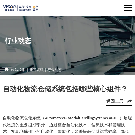
维
达
仓
控
储
产
行业动态
股
系
品
新
统
中
闻
解
|
|
维达控股
新闻资讯
行业动态
心
资
决
联
自动化物流仓储系统包括哪些核心组件？
讯
方
系
返回上层
案
方
式
自动化物流仓储系统（
）是现
AutomatedMaterialHandlingSystems,AMHS
代物流的重要组成部分，通过整合自动化技术、信息技术和管理技
术，实现仓储作业的自动化、智能化，显著提高仓储运营效率、降低