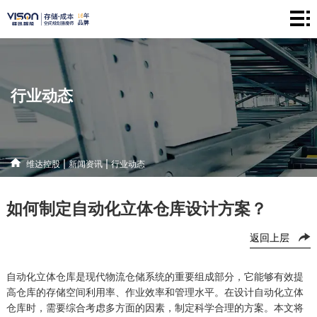
维
达
仓
控
储
产
行业动态
股
系
品
新
统
中
闻
解
|
|
维达控股
新闻资讯
行业动态
心
资
决
联
如何制定自动化立体仓库设计方案？
讯
方
系
返回上层
案
方
式
自动化立体仓库是现代物流仓储系统的重要组成部分，它能够有效提
高仓库的存储空间利用率、作业效率和管理水平。在设计自动化立体
仓库时，需要综合考虑多方面的因素，制定科学合理的方案。本文将