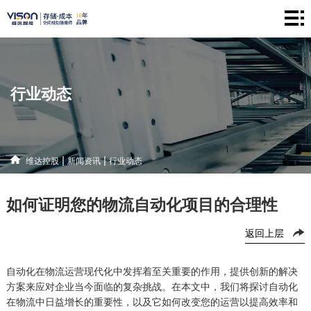
维
达
仓
控
储
产
行业动态
股
系
品
新
统
中
闻
解
|
|
维达控股
新闻资讯
行业动态
心
资
决
联
如何证明您的物流自动化项目的合理性
讯
方
系
返回上层
案
方
式
自动化在物流运营现代化中发挥着至关重要的作用，提供创新的解决
方案来应对企业当今面临的复杂挑战。在本文中，我们将探讨自动化
在物流中日益增长的重要性，以及它如何改变您的运营以提高效率和