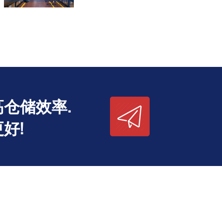
仓储效率.
好!