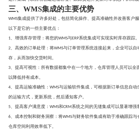
三、
WMS集成的主要优势
集成提供了许多好处，包括简化操作、提高准确性并改善客户
WMS
以下是它的一些主要优点：
、
增强库存管理：将您的
与
系统集成可实现实时库存跟踪
1
WMS
ERP
、
高效的订单处理：将
与订单管理系统连接起来，企业可以自
2
WMS
存，从而加快交货时间。
、
提高可视性：所有数据都集中在一个地方，仓库管理人员可以全
3
以降低持有成本。
、
提高运输准确性：
与运输软件集成，可根据新订单信息自动
4
WMS
的运输方式，更新系统，然后通知客户。
、
提高客户满意度：
和
系统之间的无缝集成可以显著增强
5
WMS
CRM
、
成本控制和财务洞察：将
与财务软件集成有助于准确跟踪与
6
WMS
仓库空间利用效率低下。