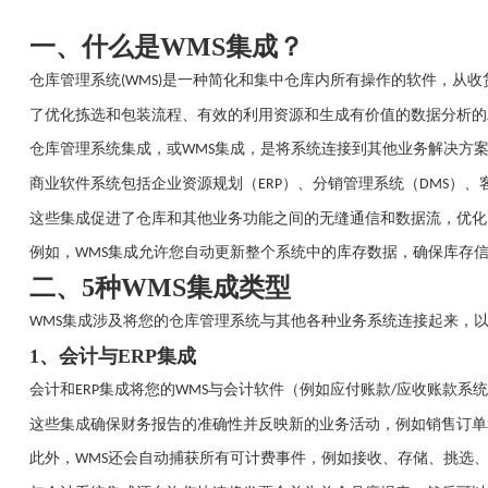
一、
什么是
WMS集成？
仓库管理系统
是一种简化和集中仓库内所有操作的软件，从收
(WMS)
了优化拣选和包装流程、有效的利用资源和生成有价值的数据分析的
仓库管理系统集成，或
集成，是将系统连接到其他业务解决方
WMS
商业软件系统包括企业资源规划（
）、分销管理系统（
）、
ERP
DMS
这些集成促进了仓库和其他业务功能之间的无缝通信和数据流，优化
例如，
集成允许您自动更新整个系统中的库存数据，确保库存
WMS
二、
5种WMS集成类型
集成涉及将您的仓库管理系统与其他各种业务系统连接起来，
WMS
1、
会计与
ERP集成
会计和
集成将您的
与会计软件（例如应付账款
应收账款系统
ERP
WMS
/
这些集成确保财务报告的准确性并反映新的业务活动，例如销售订单
此外，
还会自动捕获所有可计费事件，例如接收、存储、挑选
WMS