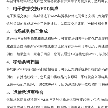
与会计系统集成还允许您快速将发票合并为单个月度报表，然后可以
2、
电子数据交换
(EDI)集成
电子数据交换
集成促进了
与贸易伙伴之间业务文档（例如
(EDI)
WMS
这种类型的集成标准化了数据通信，以提高交易速度、准确性和业务
3、
市场或购物车集成
将
与在线购物车和市场相结合，可直接从销售平台简化订单履
WMS
此设置会自动更新
和在线市场上的库存水平和订单状态，并通
WMS
例如，如果您有一家电子商店，您可以通过
连接您的
，以便
API
WMS
4、
移动条码扫描
将您的
与移动条码扫描相结合，可以让您的系统将扫描的条码
WMS
例如，在挑选过程中，您只需扫描物品的条形码，系统就会立即将其
无需手动记录长
、
或序列号，因为系统只需一次扫描即可捕
SKU
UPC
5、
运输承运商整合
运输承运商集成将您的
与各种运输承运商连接起来，包括
WMS
FedE
这种集成可以自动创建运输标签、跟踪货运并更新订单状态，从而减