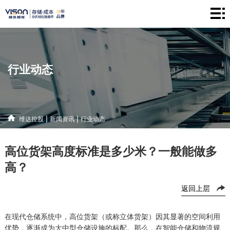
维
达
仓
控
储
产
行业动态
股
系
品
新
统
中
闻
解
|
|
维达控股
新闻资讯
行业动态
心
资
决
联
高位货架高度标准是多少米？一般能做多
讯
方
系
高？
案
方
返回上层
式
在现代仓储系统中，高位货架（或称立体货架）因其显著的空间利用
优势，逐渐成为大中型仓储设施的标配。那么，在智能仓储和物流规