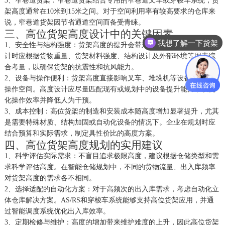
3、
窄巷道货架：窄巷道货架结合专用的窄巷道叉车或穿梭车系统，货
架高度通常在
10米到15米之间。对于空间利用率有较高要求的仓库来
说，窄巷道货架因节省通道空间而备受青睐。
三、高位货架高度设计中的关键因素
我想了解一下货架
1、
安全性与结构强度：货架高度的提升会带来结构稳定性的挑战。设
计时应根据货物重量、货架材料强度、结构设计及外部环境等因素综
合考量，以确保货架的抗震性和抗风能力。
2、
设备与操作便利：货架高度直接影响叉车、堆垛机等设备的选择和
操作空间。高度设计应尽量匹配现有或规划中的设备提升能力，以优
化操作效率并降低人为干预。
3、
成本控制：高位货架的制造和安装成本随高度增加显著提升，尤其
是需要特殊材质、结构加固或自动化设备的情况下。企业在规划时应
结合预算和实际需求，制定具性价比的高度方案。
四、高位货架高度规划的实用建议
1、
科学评估实际需求：不盲目追求极限高度，建议根据仓储类型和需
求科学评估高度。在智能仓储规划中，不同的货物流量、出入库频率
对货架高度的需求各不相同。
2、
选择适配的自动化方案：对于高频次的出入库需求，考虑自动化立
体仓库解决方案。
AS/RS和穿梭车系统能够支持高位货架应用，并通
过智能调度系统优化出入库效率。
3、
定期检修与维护：高度的增加带来维护难度的上升，因此高位货架