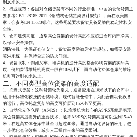
到20米以上。
2、
行业规范：各国对仓储货架有不同的行业标准，中国的仓储货架主
要参考
GB/T 28185-2011《钢结构仓储货架设计规范》，而在欧美国
家，会参考EN 15620标准。这些规范要求货架具备足够的稳定性和安
全性。
3、
仓库建筑高度：通常高位货架的设计高度不应超过仓库内部净高，
以保证安全操作。
消防法规：为保证仓储安全，货架高度需满足消防规范，如需要安装
喷淋系统，并保持合适的防火间距。
4、
设备限制：例如叉车、堆垛机的提升高度都会影响货架的实际高
度。例如普通堆垛机高度一般在
10米以下，而自动化立体仓库的堆垛
机则可达到40米以上。
二、不同类型高位货架的高度适配
1、
托盘式货架：这种货架较为常见，通常应用在
10米以下的仓库中，
适用于标准化较强的仓储环境。现代智能仓储中，为配合自动化设备
的运行，高位托盘货架的高度可扩展到15米甚至更高。
2、
自动化立体仓库（
AS/RS）：以堆垛机为核心的AS/RS系统是实现
高位货架高度提升的重要技术。通常AS/RS的货架高度可以达到15-40
米，在超高立体仓库中甚至可超过40米。通过自动化设备的应用，进
一步优化仓储效率，减少人工操作带来的高度限制。