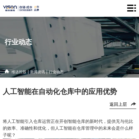
维
达
仓
控
储
产
行业动态
股
系
品
新
统
中
闻
解
|
|
维达控股
新闻资讯
行业动态
心
资
决
联
人工智能在自动化仓库中的应用优势
讯
方
系
返回上层
案
方
式
将人工智能引入仓库运营正在开创智能仓库的新时代
，
提供无与伦比
的效率、准确性和优化
，
但人工智能在仓库管理中的未来会是什么样
子呢？