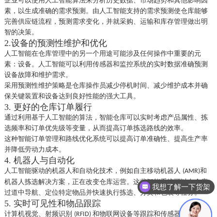
企业可以使用人工智能算法来分析历史数据、市场趋势和其他影响因
素，以生成准确的需求预测。由人工智能支持的需求预测使仓库能够
完善供应链流程，预测需求变化，并就采购、运输和库存管理做出明
智的决策。
2.设备的预测性维护和优化
人工智能在仓库管理中的另一个用途可能涉及任何操作中重要的元
素：设备。人工智能可以利用传感器和监控系统的实时数据准确预测
设备故障和维护需求。
采用预测性维护策略是仓库操作员减少停机时间、减少维护成本并确
保关键装置和设备达到良好性能的强大工具。
3. 更好的仓库订单履行
通过利用基于人工智能的算法，智能仓库可以实时考虑产品属性、拣
选频率和订单优先级等变量，从而提高订单拣选路线的效率。
这种智能订单管理和路线优化系统可以提高订单准确性、提高生产率
并降低劳动力成本。
4. 机器人与自动化
人工智能驱动的机器人和自动化技术，例如自主移动机器人
和
(AMR)
机器人拣选解决方案，正在改变仓库运营。这些智能系统可以在仓库
我想了解一下货架
过道中导航、定位特定物品并快速执行拣选、分类和包装等任务。
5. 实时可见性和物品跟踪
计算机视觉、射频识别
和物联网设备等跟踪和传感器技术利用
(RFID)