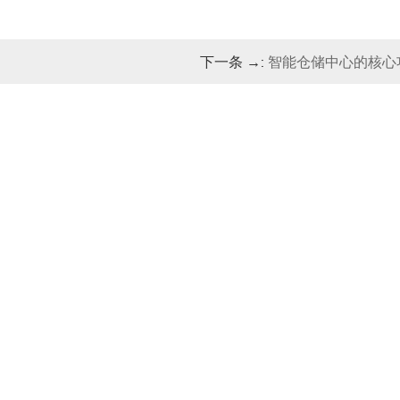
下一条 →:
智能仓储中心的核心
已成为提升效率和竞争力的关键
我将从技术角度解析智能仓储中
议。 一、智能仓储中心的定义
性仓储解决方案，融合了物联网
实现了对货物