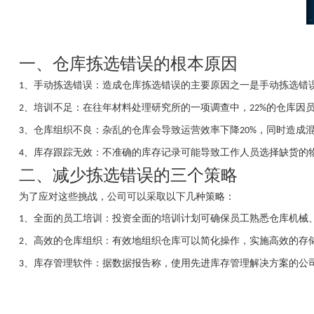
一、
仓库拣选错误的根本原因
、
手动拣选错误：造成仓库拣选错误的主要原因之一是手动拣选错
1
、
培训不足：在
往年
材料处理研究所的一项调查中，
的仓库因
2
22%
、
仓库组织不良：杂乱的仓库会导致运营效率下降
，同时造成
3
20%
、
库存跟踪无效：不准确的库存记录可能导致工作人员选择缺货的
4
二、
减少拣选错误的
三个
策略
为了应对这些挑战，公司可以采取以下几种策略：
、
全面的员工培训：投资全面的培训计划可确保员工熟悉仓库机械
1
、
高效的仓库组织：有效地组织仓库可以简化操作，实施高效的存
2
、
库存管理软件：据
数据报告
称，使用先进库存管理解决方案的公
3