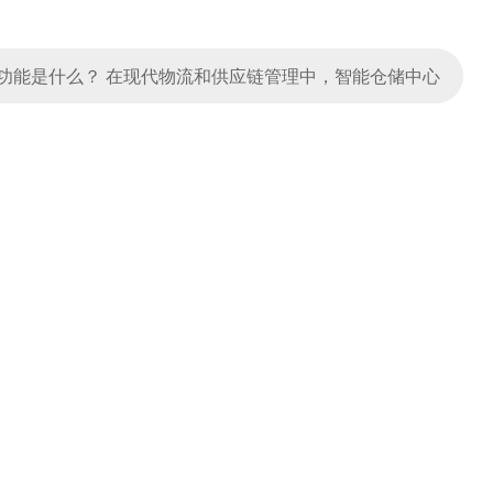
功能是什么？ 在现代物流和供应链管理中，智能仓储中心
环节。作为一名深耕自动化领域10余年的仓储规划师，
心的核心功能，并结合实际应用场景为企业提供优化建
 智能仓储中心是基于自动化设备与信息化系统构建的综合
（IoT）、人工智能（AI）、大数据分析和机器人技术，