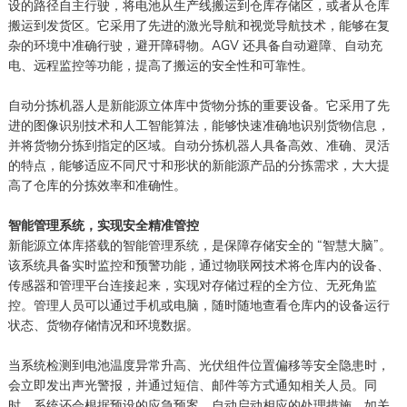
设的路径自主行驶，将电池从生产线搬运到仓库存储区，或者从仓库
搬运到发货区。它采用了先进的激光导航和视觉导航技术，能够在复
杂的环境中准确行驶，避开障碍物。AGV 还具备自动避障、自动充
电、远程监控等功能，提高了搬运的安全性和可靠性。
自动分拣机器人是新能源立体库中货物分拣的重要设备。它采用了先
进的图像识别技术和人工智能算法，能够快速准确地识别货物信息，
并将货物分拣到指定的区域。自动分拣机器人具备高效、准确、灵活
的特点，能够适应不同尺寸和形状的新能源产品的分拣需求，大大提
高了仓库的分拣效率和准确性。
智能管理系统，实现安全精准管控
新能源立体库搭载的智能管理系统，是保障存储安全的 “智慧大脑”。
该系统具备实时监控和预警功能，通过物联网技术将仓库内的设备、
传感器和管理平台连接起来，实现对存储过程的全方位、无死角监
控。管理人员可以通过手机或电脑，随时随地查看仓库内的设备运行
状态、货物存储情况和环境数据。
当系统检测到电池温度异常升高、光伏组件位置偏移等安全隐患时，
会立即发出声光警报，并通过短信、邮件等方式通知相关人员。同
时，系统还会根据预设的应急预案，自动启动相应的处理措施，如关