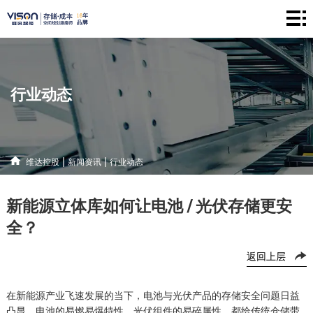
维
达
仓
控
储
产
行业动态
股
系
品
新
统
中
闻
解
|
|
维达控股
新闻资讯
行业动态
心
资
决
联
新能源立体库如何让电池 / 光伏存储更安
讯
方
系
全？
案
方
返回上层
式
在新能源产业飞速发展的当下，电池与光伏产品的存储安全问题日益
凸显。电池的易燃易爆特性、光伏组件的易碎属性，都给传统仓储带