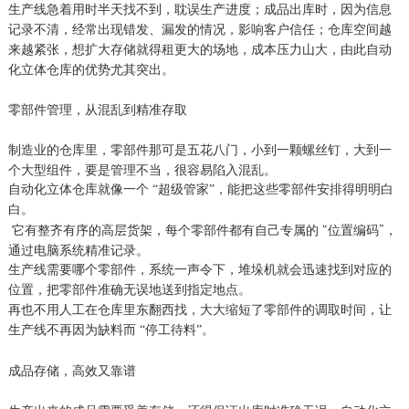
生产线急着用时半天找不到，耽误生产进度；成品出库时，因为信息
记录不清，经常出现错发、漏发的情况，影响客户信任；仓库空间越
来越紧张，想扩大存储就得租更大的场地，成本压力山大，由此自动
化立体仓库的优势尤其突出。
零部件管理，从混乱到精准存取
制造业的仓库里，零部件那可是五花八门，小到一颗螺丝钉，大到一
个大型组件，要是管理不当，很容易陷入混乱。
自动化立体仓库就像一个 “超级管家”，能把这些零部件安排得明明白
白。
它有整齐有序的高层货架，每个零部件都有自己专属的 “位置编码”，
通过电脑系统精准记录。
生产线需要哪个零部件，系统一声令下，堆垛机就会迅速找到对应的
位置，把零部件准确无误地送到指定地点。
再也不用人工在仓库里东翻西找，大大缩短了零部件的调取时间，让
生产线不再因为缺料而 “停工待料”。
成品存储，高效又靠谱