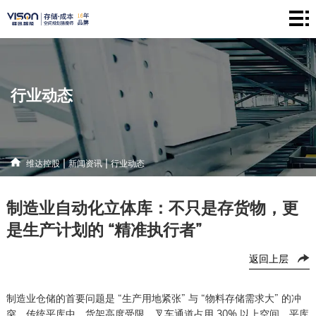
维
达
仓
控
储
产
行业动态
股
系
品
新
统
中
闻
解
|
|
维达控股
新闻资讯
行业动态
心
资
决
联
制造业自动化立体库：不只是存货物，更
讯
方
系
是生产计划的 “精准执行者”
案
方
返回上层
式
制造业仓储的首要问题是 “生产用地紧张” 与 “物料存储需求大” 的冲
突。传统平库中，货架高度受限，叉车通道占用 30% 以上空间，平库