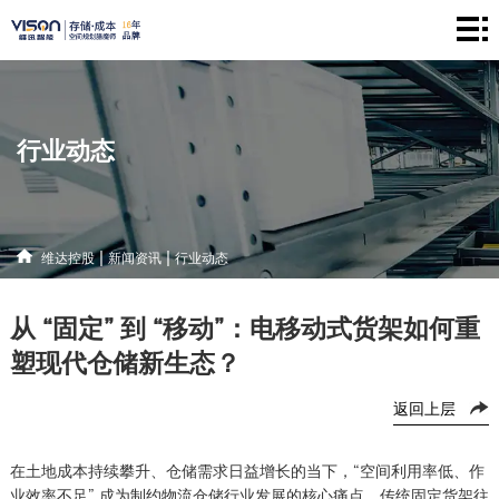
维
达
仓
控
储
产
行业动态
股
系
品
新
统
中
闻
解
|
|
维达控股
新闻资讯
行业动态
心
资
决
联
从 “固定” 到 “移动”：电移动式货架如何重
讯
方
系
塑现代仓储新生态？
案
方
返回上层
式
在土地成本持续攀升、仓储需求日益增长的当下，“空间利用率低、作
业效率不足” 成为制约物流仓储行业发展的核心痛点。传统固定货架往