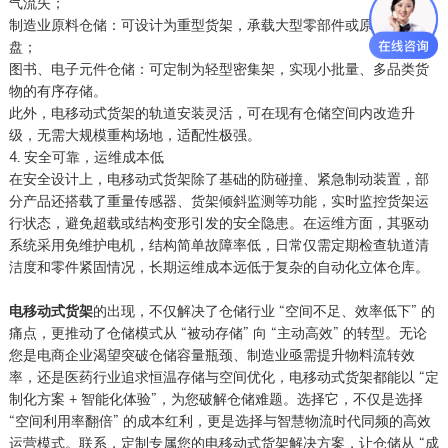
气流失；
制造业原料仓储：可设计为重型货架，承载大型零部件或原材料托
盘；
图书、电子元件仓储：可定制为轻型密集架，实现小批量、多品类货
物的有序存储。
此外，电移动式货架的轨道安装灵活，可在现有仓储空间内改造升
级，无需大规模重构场地，适配性极强。
4. 安全可靠，运维成本低
在安全设计上，电移动式货架除了基础的防碰撞、紧急制动装置，部
分产品还搭载了重量传感器、货架倾斜监测等功能，实时监控货架运
行状态，避免超载或结构变形引发的安全隐患。在运维方面，其驱动
系统采用免维护电机，结构简单故障率低，日常仅需定期检查轨道清
洁度和零件紧固情况，长期运维成本远低于复杂的自动化立体仓库。
电移动式货架
的出现，不仅解决了仓储行业 “空间不足、效率低下” 的
痛点，更推动了仓储模式从 “被动存储” 向 “主动高效” 的转型。无论
您是电商企业渴望突破仓储容量瓶颈、制造业亟需提升物料流转效
率，还是医药行业追求恒温存储与空间优化，电移动式货架都能以 “定
制化方案 + 智能化体验”，为您破解仓储难题。选择它，不仅是选择
“空间利用率翻倍” 的成本红利，更是选择与智慧物流时代同频的高效
运营模式。联系，定制专属您的电移动式货架解决方案，让仓储从 “成