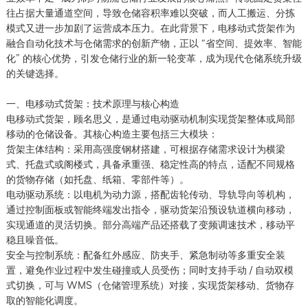
往占据大量通道空间，导致仓储容积率难以突破，而人工搬运、分拣
模式又进一步加剧了运营成本压力。在此背景下，电移动式货架作为
融合自动化技术与仓储需求的创新产物，正以 “省空间、提效率、智能
化” 的核心优势，引发仓储行业的新一轮变革，成为现代仓储系统升级
的关键选择。
一、电移动式货架：技术原理与核心构造
电移动式货架，顾名思义，是通过电动驱动机制实现货架整体或局部
移动的仓储设备。其核心构造主要包括三大模块：
货架主体结构：采用高强度钢材搭建，可根据存储需求设计为横梁
式、托盘式或阁楼式，具备承重强、稳定性高的特点，适配不同规格
的货物存储（如托盘、纸箱、零部件等）。
电动驱动系统：以电机为动力源，搭配齿轮传动、导轨导向等机构，
通过控制面板或智能终端发出指令，驱动货架沿预设轨道横向移动，
实现通道的灵活切换。部分高端产品还搭载了变频调速技术，移动平
稳且噪音低。
安全与控制系统：配备红外感应、防夹手、紧急制动等多重安全装
置，避免作业过程中发生碰撞或人员受伤；同时支持手动 / 自动双模
式切换，可与 WMS（仓储管理系统）对接，实现货架移动、货物存
取的智能化调度。