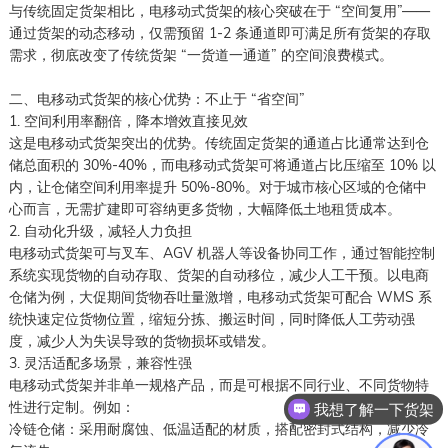
与传统固定货架相比，电移动式货架的核心突破在于 “空间复用”——
通过货架的动态移动，仅需预留 1-2 条通道即可满足所有货架的存取
需求，彻底改变了传统货架 “一货道一通道” 的空间浪费模式。
二、电移动式货架的核心优势：不止于 “省空间”
1. 空间利用率翻倍，降本增效直接见效
这是电移动式货架突出的优势。传统固定货架的通道占比通常达到仓
储总面积的 30%-40%，而电移动式货架可将通道占比压缩至 10% 以
内，让仓储空间利用率提升 50%-80%。对于城市核心区域的仓储中
心而言，无需扩建即可容纳更多货物，大幅降低土地租赁成本。
2. 自动化升级，减轻人力负担
电移动式货架可与叉车、AGV 机器人等设备协同工作，通过智能控制
系统实现货物的自动存取、货架的自动移位，减少人工干预。以电商
仓储为例，大促期间货物吞吐量激增，电移动式货架可配合 WMS 系
统快速定位货物位置，缩短分拣、搬运时间，同时降低人工劳动强
度，减少人为失误导致的货物损坏或错发。
3. 灵活适配多场景，兼容性强
电移动式货架并非单一规格产品，而是可根据不同行业、不同货物特
性进行定制。例如：
我想了解一下货架
冷链仓储：采用耐腐蚀、低温适配的材质，搭配密封式结构，减少冷