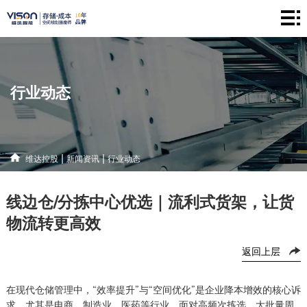
维
达
仓
控
储
产
行业动态
股
系
品
新
统
中
闻
解
|
|
维达控股
新闻资讯
行业动态
心
资
决
联
线边仓/分拣中心优选｜流利式货架，让货
讯
方
系
物流转更高效
案
方
返回上层
式
在现代仓储管理中，“效率提升”与“空间优化”是企业降本增效的核心诉
求，尤其是电商、制造业、医药等行业，面对高频次拣选、大批量周