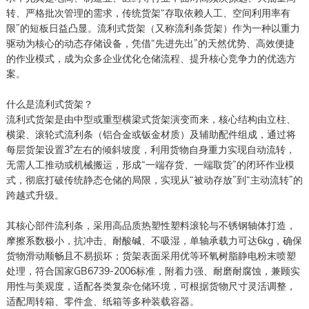
转、严格批次管理的需求，传统货架“存取依赖人工、空间利用率有
限”的短板日益凸显。流利式货架（又称流利条货架）作为一种以重力
驱动为核心的动态存储设备，凭借“先进先出”的天然优势、高效便捷
的作业模式，成为众多企业优化仓储流程、提升核心竞争力的优选方
案。
什么是流利式货架？
流利式货架是由中型或重型横梁式货架演变而来，核心结构由立柱、
横梁、滚轮式流利条（铝合金或钣金材质）及辅助配件组成，通过将
每层货架设置3°左右的倾斜坡度，利用货物自身重力实现自动流转，
无需人工推动或机械搬运，形成“一端存货、一端取货”的闭环作业模
式，彻底打破传统静态仓储的局限，实现从“被动存放”到“主动流转”的
跨越式升级。
其核心部件流利条，采用高品质热塑性塑料滚轮与不锈钢轴体打造，
摩擦系数极小，抗冲击、耐酸碱、不吸湿，单轴承载力可达6kg，确保
货物滑动顺畅且不易损坏；货架表面采用优等环氧树脂静电粉末喷塑
处理，符合国家GB6739-2006标准，附着力强、耐磨耐腐蚀，兼顾实
用性与美观度，适配各类复杂仓储环境，可根据货物尺寸灵活调整，
适配周转箱、零件盒、纸箱等多种装载容器。