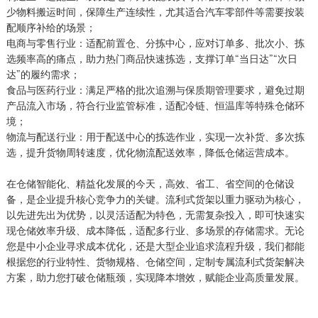
少物料搬运时间，保障生产连续性，尤其适合汽车零部件等需要按装
配顺序补给的场景；
电商与零售行业：适配前置仓、分拣中心，应对订单多、批次小、拣
选频率高的痛点，助力热门商品快速拣选，支撑订单“当日达”“次日
达”的履约需求；
食品与医药行业：满足严格的批次追溯与保质期管理要求，避免过期
产品流入市场，符合行业监管标准，适配冷链、恒温库等特殊仓储环
境；
物流与配送行业：用于配送中心的拣选作业，实现一次补货、多次拣
选，提升货物周转速度，优化物流配送效率，降低仓储运营成本。
在仓储智能化、精益化发展的今天，高效、省工、省空间的仓储设
备，是企业提升核心竞争力的关键。流利式货架以重力驱动为核心，
以先进先出为优势，以灵活适配为特色，无需复杂投入，即可快速实
现仓储效率升级、成本降低，适配多行业、多场景的存储需求。无论
您是中小企业寻求成本优化，还是大型企业追求流程升级，我们都能
根据您的行业特性、货物规格、仓储空间，定制专属流利式货架解决
方案，助力您打破仓储瓶颈，实现降本增效，赋能企业高质量发展。