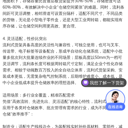
地面积下，存储容量比普通层板货架提升30%-50%，存储密度可达
60%-80%，有效解决中小企业“仓储空间紧张”的难题。同时，流利条
间距可灵活调整，相邻滑道可设置分隔杆，适配不同尺寸、不同品类
的货物，无论是小型电子零件盒，还是大型工业周转箱，都能实现有
序存储，让仓储空间利用更高效、更合理。
4. 灵活适配，性价比突出
流利式货架具备高度的灵活性与兼容性，可独立使用，也可与叉车、
传送带、电子标签等设备配合，形成半自动化仓储系统，适配中小批
量多批次到大批量连续作业的不同场景；层板高度以50mm为一档可
灵活调节，流利条长度可根据周转箱尺寸定制，满足企业个性化存储
需求。相较于动辄数百万投入的全自动立体库，流利式货架采购、安
装成本更低，无需复杂电气控制系统，后期维护难度小、成本低，是
我想了解一下货架
中小企业低成本提升仓储效率的理想选择。
适用场景：多行业全覆盖，精准匹配需求
凭借“高效流转、先进先出、灵活适配”的核心特性，流利式货架广泛
应用于各类对仓储效率、批次管理有需求的行业，成为不同场景下的
仓储“效率推手”：
制造业：适配生产线线边仓，为装配线实时补给原材料、零部件，减