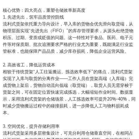
核心优势：四大亮点，重塑仓储效率新高度
1. 先进先出，筑牢品质管控防线
流利式货架依托重力导向设计，早入库的货物会优先滑向取货端，从
物理层面实现“先进先出（FIFO）”的库存管理要求，从源头杜绝货物
积压、过期、变质或贬值的问题。这一特性对于食品、医药、电子元
件等对保质期、批次追溯要求严格的行业尤为重要，既能满足行业监
管标准，也能保障产品品质，减少库存损耗，降低企业运营风险。
2. 高效省工，降低运营成本
相较于传统货架“人工往返搬运、拣选效率低下”的痛点，流利式货架
实现了入库与取货的分离作业——工作人员在货架高端（入库端）完
成货物上架后，货物自动流向低端（取货端），取货人员无需穿梭于
货架之间，可在固定位置快速完成拣选，大幅缩短作业时间。数据显
示，采用流利式货架的仓储场景，人工拣选效率可提升20%-40%，同
时减少货物搬运过程中的碰撞损耗，进一步降低人工与物料损耗成
本。
3. 空间优化，提升存储利用率
流利式货架采用多层密集设计，可充分利用仓储垂直空间，在相同占