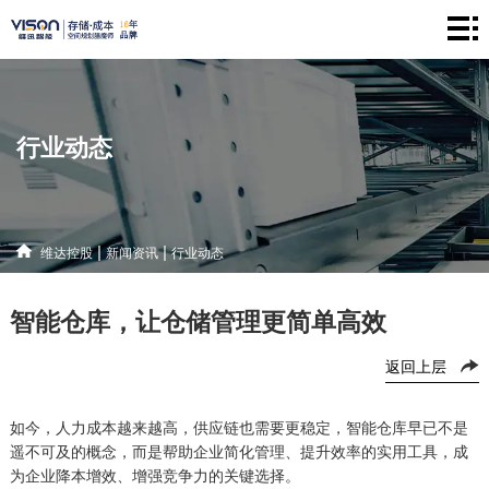
维
达
仓
控
储
产
行业动态
股
系
品
新
统
中
闻
解
|
|
维达控股
新闻资讯
行业动态
心
资
决
联
智能仓库，让仓储管理更简单高效
讯
方
系
返回上层
案
方
式
如今，人力成本越来越高，供应链也需要更稳定，智能仓库早已不是
遥不可及的概念，而是帮助企业简化管理、提升效率的实用工具，成
为企业降本增效、增强竞争力的关键选择。