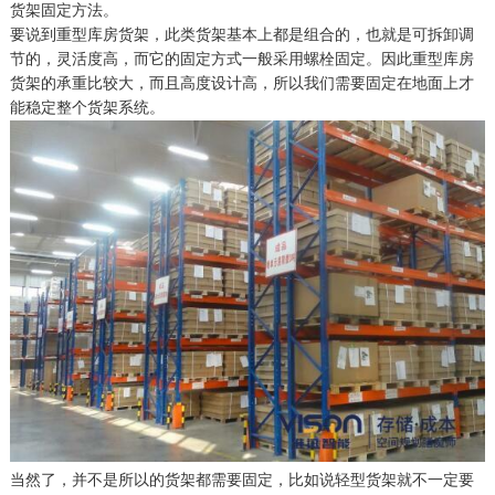
货架固定
方法。
要说到
重型库房货架
，
此类货架基本上都是组合的，也就是可拆卸调
节的，灵活度高，而它的固定方式一般采用螺栓固定。因此
重型库房
货架
的承重比较大，而且高度设计高，所以我们需要固定在地面上才
能稳定整个货架系统。
当然了，并不是所以的货架都需要固定，比如说轻型货架就不一定要