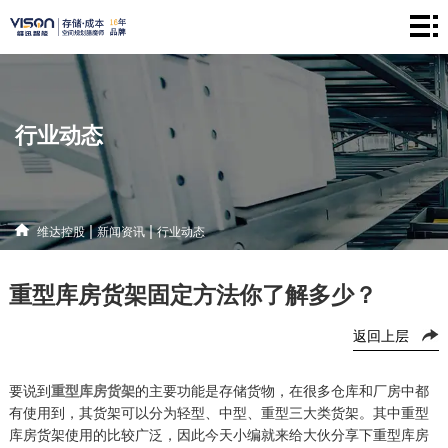
维
达
仓
控
储
产
行业动态
股
系
品
新
统
中
闻
解
|
|
维达控股
新闻资讯
行业动态
心
资
决
联
重型库房货架固定方法你了解多少？
讯
方
系
返回上层
案
方
式
要说到
重型库房货架
的主要功能是存储货物，在很多仓库和厂房中都
有使用到，其货架可以分为轻型、中型、重型三大类货架。其中重型
库房货架使用的比较广泛，因此今天小编就来给大伙分享下
重型库房