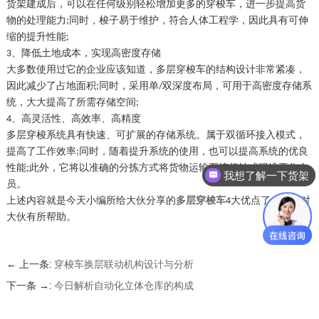
货架建成后，可以在任何级别轻松增加更多的穿梭车，进一步提高货
物的处理能力
同时，梭子易于维护，符合人体工程学，因此具有可伸
;
缩的提升性能
;
、降低土地成本，实现高密度存储
3
大多数使用过它的企业应该知道，多层穿梭车的结构设计非常紧凑，
因此减少了占地面积
同时，采用单
双深度布局，可用于高密度存储系
;
/
统，大大提高了所需存储空间
;
、高灵活性、高效率、高精度
4
多层穿梭系统具有快速、可扩展的存储系统。属于双循环接入模式，
提高了工作效率
同时，随着提升系统的使用，也可以提高系统的优良
;
性能
此外，它将以准确的分拣方式将货物运输至拣货站或码垛工作人
;
我想了解一下货架
员。
上述内容就是今天小编所给大伙分享的
多层穿梭车
大优点了，希望对
4
大伙有所帮助。
← 上一条:
穿梭车换层联动机构设计与分析
下一条 →:
今日解析自动化立体仓库的构成