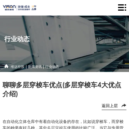
维
达
仓
控
储
产
行业动态
股
系
品
新
统
中
闻
解
|
|
维达控股
新闻资讯
行业动态
心
资
决
联
聊聊多层穿梭车优点(多层穿梭车4大优点
讯
方
系
介绍)
案
方
返回上层
式
在自动化立体仓库中有着自动化设备的存在，比如说穿梭车，而穿梭
车的种类有好几种，其中
多层穿梭车
使用的比较广泛。当它与专用货