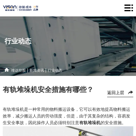
维
达
仓
控
储
产
行业动态
股
系
品
新
统
中
闻
解
|
|
维达控股
新闻资讯
行业动态
心
资
决
联
有轨堆垛机安全措施有哪些？
讯
方
系
返回上层
案
方
有轨堆垛机是一种常用的物料搬运设备，它可以有效地提高物料搬运
效率，减少搬运人员的劳动强度，但是，由于其复杂的结构，容易发
式
生安全事故，因此操作人员必须特别注意
有轨堆垛机
的安全措施。