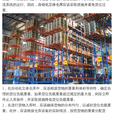
流系统的运行。因此，
自动化立体仓库
应该采取措施来避免货位过
重。
1，在自动化立体仓库中，应该根据货物的重量和体积等特性，确定合
理的货位负载重量。如果货位负载重量超过规定的蕞大值，则应立即
停止入库操作，并采取措施降低货位负载重量。
2，在进行货物入库时，应该确保货物的分布均匀，以减轻货位负载重
量。此外，应该根据仓库设备的实际情况，按照货物的重量分配货