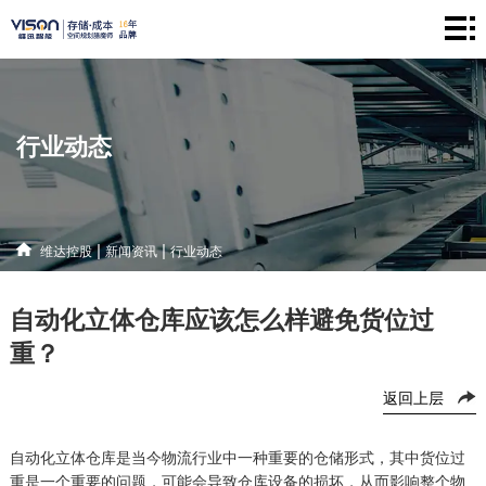
维
达
仓
控
储
产
行业动态
股
系
品
新
统
中
闻
解
|
|
维达控股
新闻资讯
行业动态
心
资
决
联
自动化立体仓库应该怎么样避免货位过
讯
方
系
重？
案
方
返回上层
式
自动化立体仓库是当今物流行业中一种重要的仓储形式，其中货位过
重是一个重要的问题，可能会导致仓库设备的损坏，从而影响整个物