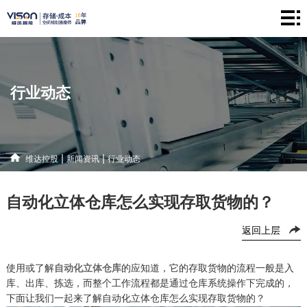
维
达
仓
控
储
产
行业动态
股
系
品
新
统
中
闻
解
|
|
维达控股
新闻资讯
行业动态
心
资
决
联
自动化立体仓库怎么实现存取货物的？
讯
方
系
返回上层
案
方
式
使用或了解
自动化立体仓库
的应知道，它的存取货物的流程一般是入
库、出库、拣选，而整个工作流程都是通过仓库系统操作下完成的，
下面让我们一起来了解自动化立体仓库怎么实现存取货物的？