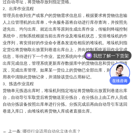
过自动寻址，将货物存放到指定货格。
、出库作业流程
2
管理员在收到生产或客户的货物需求信息后，根据要求将货物信息输
人上位管理机的出库单，中央服务器将自动进行库存查询，并按照先
进先出、均匀出库、就近出库等原则生成出库作业，传输到终端控制
系统中，控制系统根据当前出库作业及堆垛机状态，安排堆垛机的作
业序列，将安排好的作业命令逐条发送给相应的堆垛机。堆垛机到指
定货位将货物取出放置到巷道出库台上，并向控制系统返回作业完成
我想了解一下货架
信息，等待进行下一个作业。监控系统向中央服务器系统反馈该货物
出库完成信息，管理系统更新库存数据库中的货物信息和货位占用情
况，完成出库管理。如果某一货位上的货物已全部出库，则从货位占
用表中清除此货物记录，并清除该货位占用标记。
、拣选作业流程
3
货物单元拣选出库时，堆垛机到指定地址将货物取出放置到巷道出库
台，自动导引车取货后将货物送至分拣台，在分拣台上由工作人员或
自动分拣设备按照出库单进行分拣。分拣完成后再由自动导引车送回
巷道入库口，由堆垛机将货物人库或者直接出库。
← 上一条:
哪些行业适用自动化立体仓库？