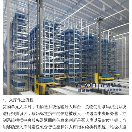
、入库作业流程
1
货物单元入库时，由输送系统运输到人库台，货物使用条码识别系统
进行扫描识读，条码标签携带的信息被读人，传递给中央服务器，控
制系统根据中央服务器返回的信息来判断是否人库以及货位坐标，当
能够确定入库时发送包含货位坐标的入库指令给执行系统，堆垛机通