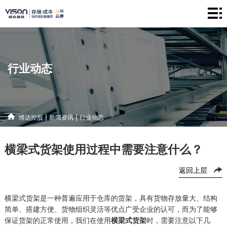
维
达
仓
控
储
产
行业动态
股
系
品
新
统
中
闻
解
|
|
维达控股
新闻资讯
行业动态
心
资
决
联
横梁式货架使用过程中需要注意什么？
讯
方
系
返回上层
案
方
式
横梁式货架是一种普遍应用于仓库的货架，具有货物存放量大、结构
简单、搭建方便、货物组织灵活等优点
广受企业的认可，而为了能够
保证货架的正常使用，我们
在使用
横梁式货架
时，需要注意以下几