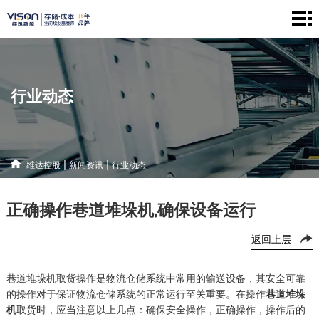
维
达
仓
控
储
产
行业动态
股
系
品
新
统
中
闻
解
|
|
维达控股
新闻资讯
行业动态
心
资
决
联
正确操作巷道堆垛机,确保设备运行
讯
方
系
返回上层
案
方
式
巷道堆垛机取货操作是物流仓储系统中常用的输送设备，其安全可靠
的操作对于保证物流仓储系统的正常运行至关重要。在操作
巷道堆垛
机
取货时，应当注意以上几点：确保安全操作，正确操作，操作后的