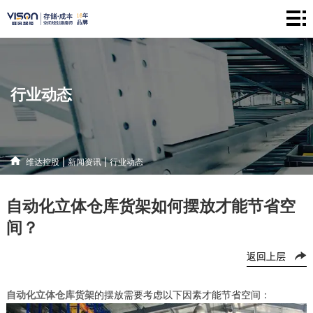
维
达
仓
控
储
产
行业动态
股
系
品
新
统
中
闻
解
|
|
维达控股
新闻资讯
行业动态
心
资
决
联
自动化立体仓库货架如何摆放才能节省空
讯
方
系
间？
案
方
返回上层
式
自动化立体仓库货架
的摆放需要考虑以下因素才能节省空间：