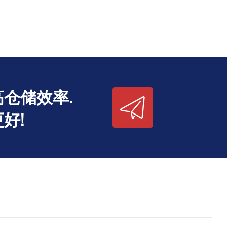
仓储效率.
好!