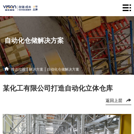
维
达
仓
控
储
产
自动化仓储解决方案
股
系
品
新
统
中
闻
解
|
|
维达控股
解决方案
自动化仓储解决方案
心
资
决
联
某化工有限公司打造自动化立体仓库
讯
方
系
返回上层
案
方
式