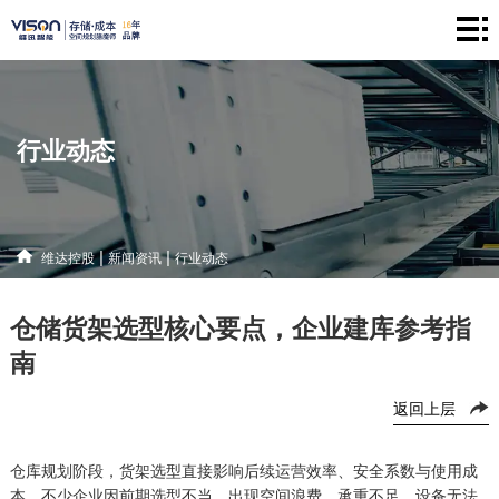
维
达
仓
控
储
产
行业动态
股
系
品
新
统
中
闻
解
|
|
维达控股
新闻资讯
行业动态
心
资
决
联
仓储货架选型核心要点，企业建库参考指
讯
方
系
南
案
方
返回上层
式
仓库规划阶段，货架选型直接影响后续运营效率、安全系数与使用成
本。不少企业因前期选型不当，出现空间浪费、承重不足、设备无法