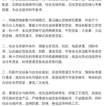
配套、后期改造困难等问题。结合实操经验，总结货架选型核心考量
因素，为企业提供科学参考。
一，明确货物参数与存储模式。重点确认货物单托重量、外形尺寸、
每日出入库频次。重载大件优先选择重量型货架、堆垛机配套立库货
架；轻小件、多品类货物可选用阁楼货架、中型货架；大批量、少品
类货物，推荐贯通式、穿梭式高密度货架。
二，结合仓库硬件条件。测量仓库层高、柱距、地面承重、消防布
局，以此确定货架高度、层数、通道宽度。窄巷道仓库适配窄巷道货
架，狭小空间优先利用垂直空间搭建阁楼货架；低温仓库必须选用专
业冷库货架，杜绝普通货架低温变形问题。
三，匹配作业设备与自动化规划。若使用普通叉车作业，预留标准通
行通道；规划自动化升级的仓库，直接选用可对接穿梭车、堆垛机的
自动化专用货架，避免二次改造。
四，重视安全与耐用性。优先选择型材厚实、焊接工艺规范、表面处
理完善的货架产品，严格遵循仓储货架荷载标准，不超载使用。同时
结合仓储环境，选择防腐、防锈、耐低温等特殊工艺。