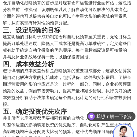
仓库自动化战略预算的首步是对现有仓库运营进行全面评估
，
这包括
分析当前工作流程、识别瓶颈以及了解自动化可以解决的具体痛点。
全面的评估可以提供有关自动化可以产生重大影响的领域的宝贵见
解，从而实现有针对性的预算分配。
三、
设定明确的目标
建立明确的目标对于成功制定仓库自动化预算至关重要
，
无论目标是
提高订单处理速度、降低人工成本还是提高订单准确性，定义这些目
标有助于确定自动化投资的优先顺序。每个目标都应该是可衡量的，
并与总体业务战略保持一致，以确保投资回报。
四、
成本效益分析
进行详细的成本效益分析是战略预算的重要组成部分
，
这涉及估算实
施自动化解决方案的初始成本，包括设备、软件和安装费用。了解长
期运营费用的影响也应该是这一过程的一部分。同时，企业必须预测
预期的收益，例如节省劳动力、提高产量和减少错误。执行良好的成
本效益分析有助于决策者确定每个自动化计划的可行性和潜在投资回
报。
五、
确定投资优先次序
我想了解一下货架
并非所有仓库流程都需要相同程度的自动化
，
战略预算涉及根据投资
对整体运营的影响确定投资的优先顺序。自动化可以产生重大效益的
高影响领域应该分配更大比例的预算。这种优先顺序可确保资源用于