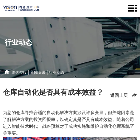
维
达
仓
控
储
产
行业动态
股
系
品
新
统
中
闻
解
|
|
维达控股
新闻资讯
行业动态
心
资
决
联
仓库自动化是否具有成本效益？
讯
方
系
返回上层
案
方
为您的仓库寻找合适的自动化解决方案涉及许多变量，但关键因素是
了解解决方案的投资回报率，以确定其是否具有成本效益。随着公司
式
进入智能技术时代，战略预算对于成功实施和维护
自动化仓库系统
至
关重要。