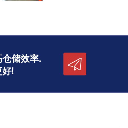
仓储效率.
好!